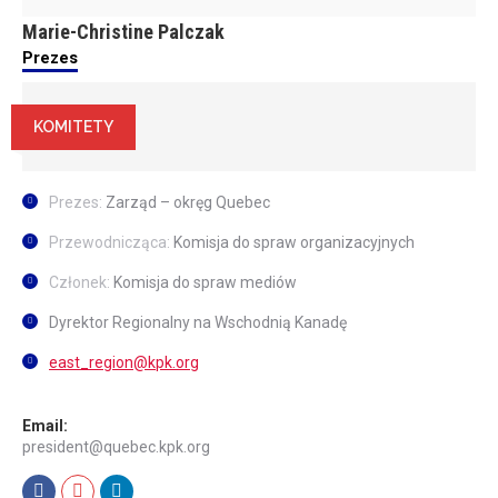
Marie-Christine Palczak
Prezes
KOMITETY
Prezes:
Zarząd – okręg Quebec
Przewodnicząca:
Komisja do spraw organizacyjnych
Członek:
Komisja do spraw mediów
Dyrektor Regionalny na Wschodnią Kanadę
east_region@kpk.org
Email:
president@quebec.kpk.org