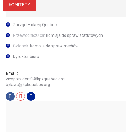
KOMITETY
Zarząd – okręg Quebec
Przewodnicząca:
Komisja do spraw statutowych
Członek:
Komisja do spraw mediów
Dyrektor biura
Email:
vicepresident1@kpkquebec.org
bylaws@kpkquebec.org
Facebook
Mail
Dribbble