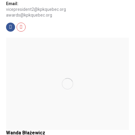
Email:
vicepresident2@kpkquebec.org
awards@kpkquebec.org
Facebook
Mail
Wanda Błażewicz