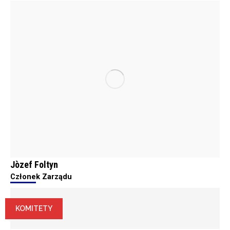
Jòzef Foltyn
Członek Zarządu
KOMITETY