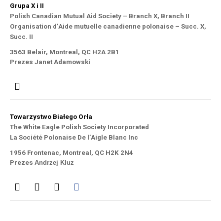
Grupa X i II
Polish Canadian Mutual Aid Society – Branch X, Branch II
Organisation d’Aide mutuelle canadienne polonaise – Succ. X,
Succ. II
3563 Belair, Montreal, QC H2A 2B1
Prezes Janet Adamowski
Towarzystwo Białego Orła
The White Eagle Polish Society Incorporated
La Société Polonaise De l’Aigle Blanc Inc
1956 Frontenac, Montreal, QC H2K 2N4
Prezes
Andrzej Kluz