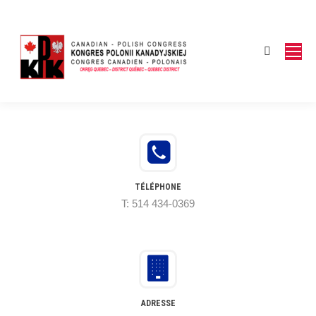
page
page
opens
opens
in
in
Search:
new
new
window
window
TÉLÉPHONE
T: 514 434-0369
ADRESSE