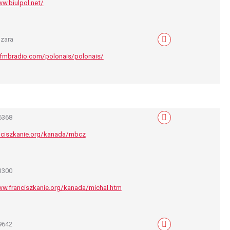
ww.biulpol.net/
zara
Mail
cfmbradio.com/polonais/polonais/
6368
Mail
ciszkanie.org/kanada/mbcz
3300
ww.franciszkanie.org/kanada/michal.htm
9642
Mail