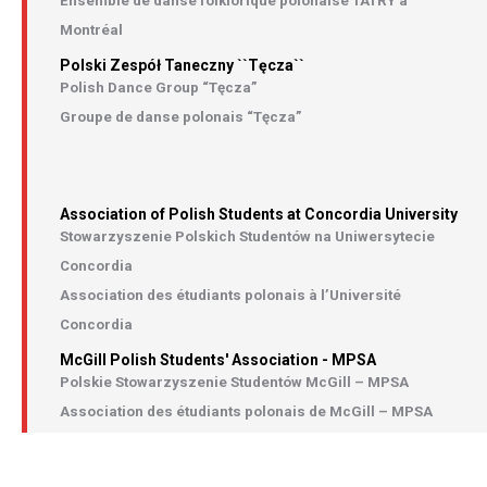
Ensemble de danse folklorique polonaise TATRY à
Montréal
Polski Zespół Taneczny ``Tęcza``
Polish Dance Group “Tęcza”
Groupe de danse polonais “Tęcza”
Association of Polish Students at Concordia University
Stowarzyszenie Polskich Studentów na Uniwersytecie
Concordia
Association des étudiants polonais à l’Université
Concordia
McGill Polish Students' Association - MPSA
Polskie Stowarzyszenie Studentów McGill – MPSA
Association des étudiants polonais de McGill – MPSA