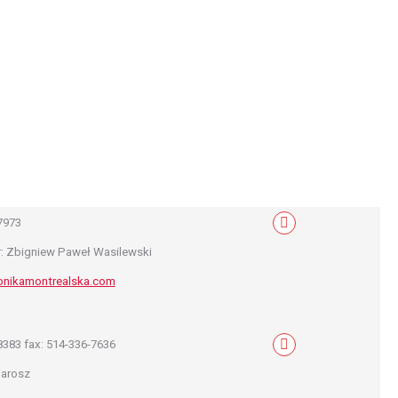
7973
Mail
r: Zbigniew Paweł Wasilewski
ronikamontrealska.com
8383 fax: 514-336-7636
Mail
Jarosz