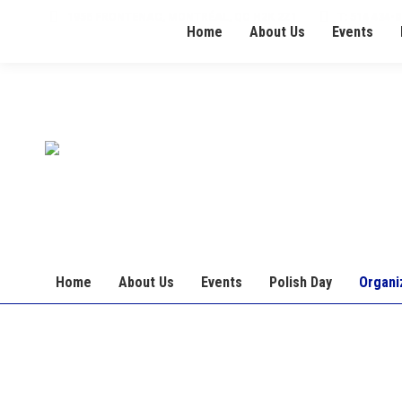
1956 FRONTENAC, MONTRÉAL, QC H2K 2Z1
T: 514 434-
Home
About Us
Events
Home
About Us
Events
Polish Day
Organi