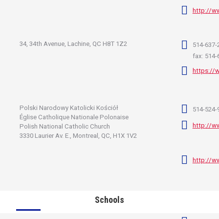
http://w
34, 34th Avenue, Lachine, QC H8T 1Z2
514-637-
fax: 514
https://
Polski Narodowy Katolicki Kościół
514-524-
Église Catholique Nationale Polonaise
http://w
Polish National Catholic Church
3330 Laurier Av. E., Montreal, QC, H1X 1V2
http://w
Schools