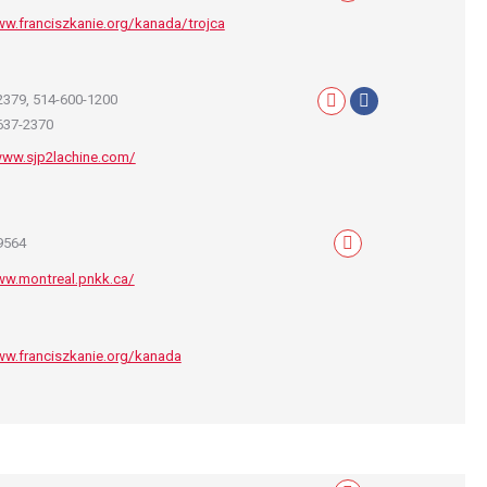
ww.franciszkanie.org/kanada/trojca
2379,
514-600-1200
Mail
Facebook
-637-2370
www.sjp2lachine.com/
9564
Mail
ww.montreal.pnkk.ca/
ww.franciszkanie.org/kanada