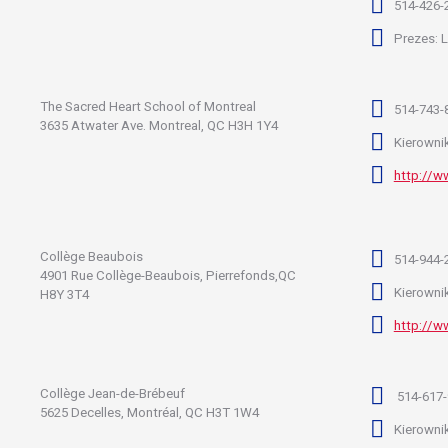
514-426-
Prezes: 
The Sacred Heart School of Montreal
514-743-
3635 Atwater Ave. Montreal, QC H3H 1Y4
Kierowni
http://w
Collège Beaubois
514-944-
4901 Rue Collège-Beaubois, Pierrefonds,QC
Kierowni
H8Y 3T4
http://ww
Collège Jean-de-Brébeuf
514-617-
5625 Decelles, Montréal, QC H3T 1W4
Kierowni