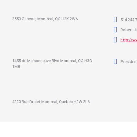
2550 Gascon, Montreal, QC H2K 2W6
514 244 
Robert J
http://w
1455 de Maisonneuve Blvd Montreal, QC H3G
Presiden
1M8
4220 Rue Drolet Montreal, Quebec H2W 2L6