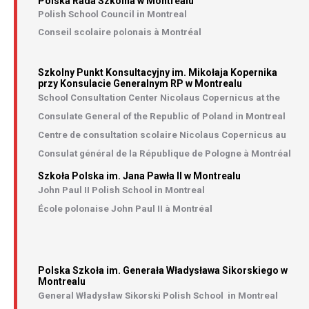
Polska Rada Szkolna w Montrealu
Polish School Council in Montreal
Conseil scolaire polonais à Montréal
Szkolny Punkt Konsultacyjny im. Mikołaja Kopernika
przy Konsulacie Generalnym RP w Montrealu
School Consultation Center Nicolaus Copernicus at the
Consulate General of the Republic of Poland in Montreal
Centre de consultation scolaire Nicolaus Copernicus au
Consulat général de la République de Pologne à Montréal
Szkoła Polska im. Jana Pawła II w Montrealu
John Paul II Polish School in Montreal
École polonaise John Paul II à Montréal
Polska Szkoła im. Generała Władysława Sikorskiego w
Montrealu
General Władysław Sikorski Polish School in Montreal