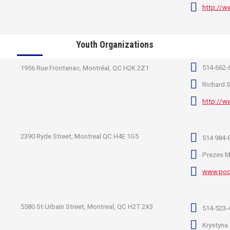
http://w
Youth Organizations
514-662-
1956 Rue Frontenac, Montréal, QC H2K 2Z1
Richard 
http://w
2390 Ryde Street, Montreal QC H4E 1G5
514 984-
Prezes M
www.pod
5580 St.Urbain Street, Montreal, QC H2T 2X3
514-523-
Krystyna