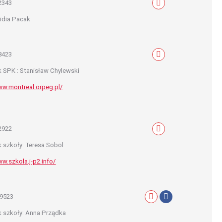
2343
Mail
Lidia Pacak
8423
Mail
k SPK : Stanisław Chylewski
ww.montreal.orpeg.pl/
2922
Mail
k szkoły: Teresa Sobol
w.szkola.j-p2.info/
9523
Mail
Facebook
k szkoły: Anna Prządka