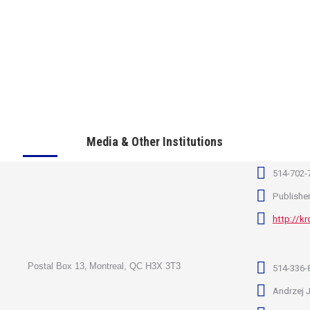
Media & Other Institutions
514-702-
Publishe
http://k
Postal Box 13,
Montreal, QC H3X 3T3
514-336-
Andrzej 