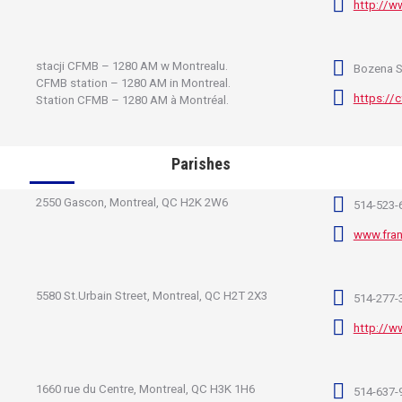
http://w
stacji CFMB – 1280 AM w Montrealu.
Bozena S
CFMB station – 1280 AM in Montreal.
https://
Station CFMB – 1280 AM à Montréal.
Parishes
2550 Gascon, Montreal, QC H2K 2W6
514-523-
www.fran
5580 St.Urbain Street, Montreal, QC H2T 2X3
514-277-
http://w
1660 rue du Centre, Montreal, QC H3K 1H6
514-637-