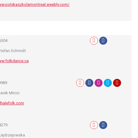
ww.polskaszkolamontreal.weebly.com/
6304
Mail
Facebook
Stefan Schmidt
ww.folkdance.ca
8989
Mail
Facebook
Instagram
X
YouTube
arek Mircic
halefolk.com
4279
Mail
Facebook
 Jędrzejowska