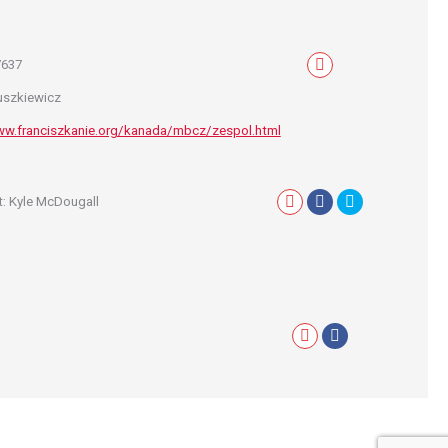
7637
Mail
uszkiewicz
ww.franciszkanie.org/kanada/mbcz/zespol.html
t: Kyle McDougall
Mail
Facebook
X
Mail
Facebook