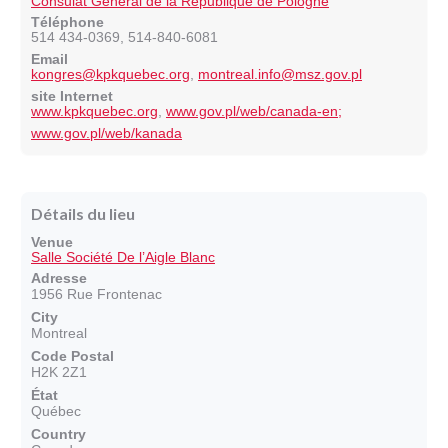
Consulat Général de la République de Pologne
Téléphone
514 434-0369, 514-840-6081
Email
kongres@kpkquebec.org
,
montreal.info@msz.gov.pl
site Internet
www.kpkquebec.org
,
www.gov.pl/web/canada-en;
www.gov.pl/web/kanada
Détails du lieu
Venue
Salle Société De l’Aigle Blanc
Adresse
1956 Rue Frontenac
City
Montreal
Code Postal
H2K 2Z1
État
Québec
Country