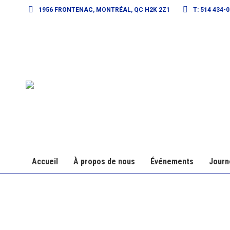
1956 FRONTENAC, MONTRÉAL, QC H2K 2Z1
T: 514 434-
Accueil
À propos de nous
Événements
Journ